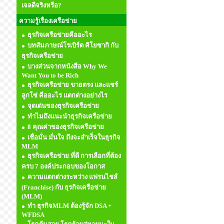
เจลดีจริงหรือ?
ความรู้เรื่องเครือข่าย
ธุรกิจเครือข่ายคืออะไร
บทสัมภาษณ์โรเบิร์ต คิโยซากิ กับ
ธุรกิจเครือข่าย
บางส่วนจากหนังสือ Why We
Want You to be Rich
ธุรกิจเครือข่าย ขายตรง และแชร์
ลูกโซ่ คืออะไร แตกต่างอย่างไร
จุดเด่นของธุรกิจเครือข่าย
ทำไมถึงแนะนำธุรกิจเครือข่าย
8 คุณค่าของธุรกิจเครือข่าย
เชื่อมั่น มั่นใจ ถึงจะสำเร็จในธุรกิจ
MLM
ธุรกิจเครือข่าย ที่ดี การเลือกที่ต้อง
ครบ 7 องค์ประกอบของโอกาส
ความแตกต่างระหว่าง แฟรนไชส์
(Franchise) กับ ธุรกิจเครือข่าย
(MLM)
ทำ ธุรกิจMLM ต้องรู้จัก DSA +
WFDSA