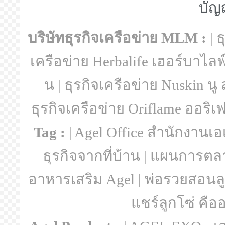
บัญญ
บริษัทธุรกิจเครือข่าย MLM :
|
ธ
เครือข่าย Herbalife เฮอร์บาไลฟ
น
|
ธุรกิจเครือข่าย Nuskin นู 
ธุรกิจเครือข่าย Oriflame ออริ
Tag :
|
Agel Office สำนักงานเอ
ธุรกิจจากที่บ้าน
|
แผนการตลาด
อาหารเสริม Agel
|
พ่อรวยสอนล
แชร์ลูกโซ่ คือ