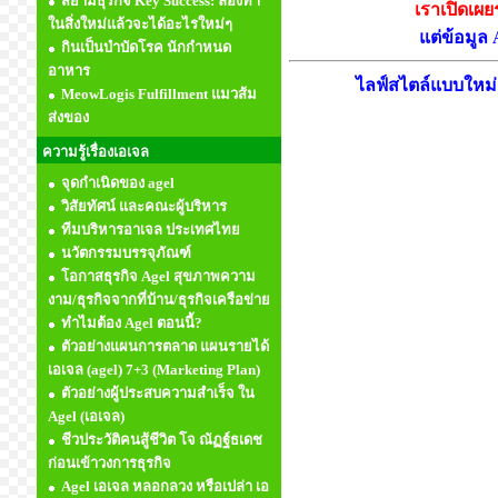
สยามธุรกิจ Key Success: ลองทำ
เราเปิดเผย
ในสิ่งใหม่แล้วจะได้อะไรใหม่ๆ
แต่ข้อมูล 
กินเป็นบำบัดโรค นักกำหนด
อาหาร
ไลฟ์สไตล์แบบใหม่ 
MeowLogis Fulfillment แมวส้ม
ส่งของ
ความรู้เรื่องเอเจล
จุดกำเนิดของ agel
วิสัยทัศน์ และคณะผู้บริหาร
ทีมบริหารอาเจล ประเทศไทย
นวัตกรรมบรรจุภัณฑ์
โอกาสธุรกิจ Agel สุขภาพความ
งาม/ธุรกิจจากที่บ้าน/ธุรกิจเครือข่าย
ทำไมต้อง Agel ตอนนี้?
ตัวอย่างแผนการตลาด แผนรายได้
เอเจล (agel) 7+3 (Marketing Plan)
ตัวอย่างผู้ประสบความสำเร็จ ใน
Agel (เอเจล)
ชีวประวัติคนสู้ชีวิต โจ ณัฏฐ์ธเดช
ก่อนเข้าวงการธุรกิจ
Agel เอเจล หลอกลวง หรือเปล่า เอ