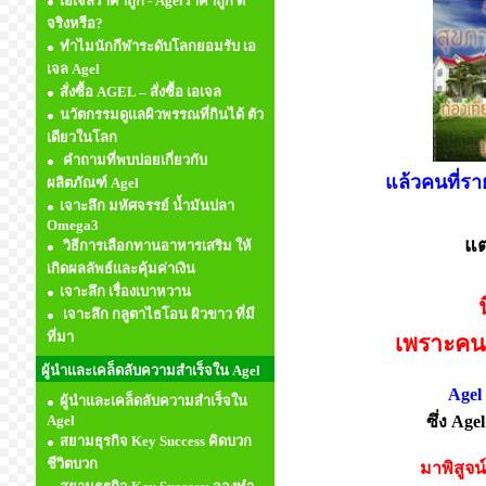
เอเจลราคาถูก - Agelราคาถูก ดี
จริงหรือ?
ทำไมนักกีฬาระดับโลกยอมรับ เอ
เจล Agel
สั่งซื้อ AGEL – สั่งซื้อ เอเจล
นวัตกรรมดูแลผิวพรรณที่กินได้ ตัว
เดียวในโลก
คำถามที่พบบ่อยเกี่ยวกับ
แล้วคนที่รา
ผลิตภัณฑ์ Agel
เจาะลึก มหัศจรรย์ น้ำมันปลา
Omega3
แต
วิธีการเลือกทานอาหารเสริม ให้
เกิดผลลัพธ์และคุ้มค่าเงิน
เจาะลึก เรื่องเบาหวาน
เจาะลึก กลูตาไธโอน ผิวขาว ที่มี
ที่มา
เพราะคนเร
ผู้นำและเคล็ดลับความสำเร็จใน Agel
Agel
ผู้นำและเคล็ดลับความสำเร็จใน
Agel
ซึ่ง
Agel
สยามธุรกิจ Key Success คิดบวก
ชีวิตบวก
มาพิสูจน