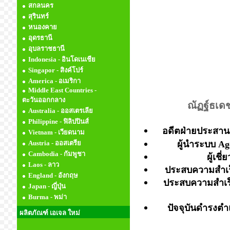
สกลนคร
สุรินทร์
หนองคาย
อุดรธานี
อุบลราชธานี
Indonesia - อินโดเนเชีย
Singapor - สิงค์โปร์
America - อเมริกา
Middle East Countries -
ตะวันออกกลาง
ณัฏฐ์ธเด
Australia - ออสเตรเลีย
Philippine - ฟิลิปปินส์
อดีตฝ่ายประสาน
Vietnam - เวียดนาม
Austria - ออสเตรีย
ผู้นำระบบ A
Cambodia - กัมพูชา
ผู้เช
Laos - ลาว
ประสบความสำเร็
England - อังกฤษ
ประสบความสำเร็จ
Japan - ญี่ปุ่น
Burma - พม่า
ปัจจุบันดำรงตำ
ผลิตภัณฑ์ เอเจล ใหม่