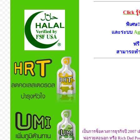
Click ร
พิเศษ
และระบบ
Ag
ฟร
สามารถทำงาน
เป็นการช็อควงการธุรกิจปี 2007 เมื
พ่อรวยสอนลูก หรือ Rich Dad Poo