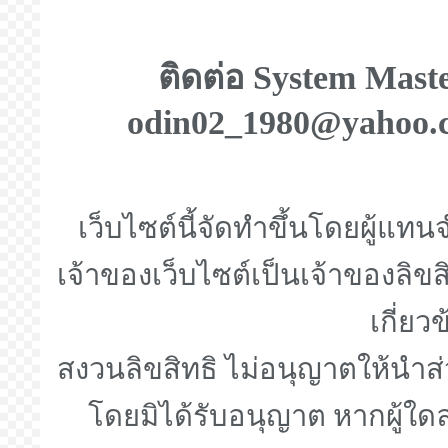
ติดต่อ System Maste
odin02_1980@yahoo.co
เว็บไซต์นี้จัดทำขึ้นโดยผู้แทน
เจ้าของเว็บไซต์เป็นเจ้าของลิขสิท
เกี่ยวข
สงวนลิขสิทธิ ไม่อนุญาตให้นำส
โดยมิได้รับอนุญาต หากผู้ใ