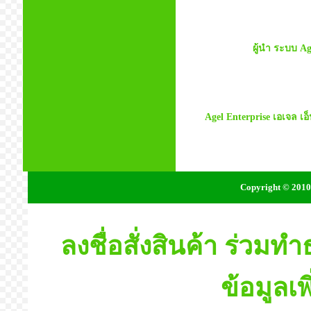
ผู้นำ ระบบ Ag
Agel Enterprise เอเจล เอ็
Copyright © 2010 
ลงชื่อสั่งสินค้า ร่วมท
ข้อมูลเพ