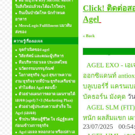
สยามธุรกิจ Key Success: ลองทำ
Click! ติดต่อส
ในสิ่งใหม่แล้วจะได้อะไรใหม่ๆ
กินเป็นบำบัดโรค นักกำหนด
Agel
อาหาร
MeowLogis Fulfillment แมวส้ม
ส่งของ
« Back
ความรู้เรื่องเอเจล
จุดกำเนิดของ agel
ผลิตภัณฑ์ agel
วิสัยทัศน์ และคณะผู้บริหาร
ทีมบริหารอาเจล ประเทศไทย
AGEL EXO - เอเจล
นวัตกรรมบรรจุภัณฑ์
ออกซิแดนท์ antio
โอกาสธุรกิจ Agel สุขภาพความ
งาม/ธุรกิจจากที่บ้าน/ธุรกิจเครือข่าย
บลูเบอร์รี่ แครนเบ
ทำไมต้อง Agel ตอนนี้?
ตัวอย่างแผนการตลาด แผนรายได้
บัคธอร์น มังคุด
วัน
เอเจล (agel) 7+3 (Marketing Plan)
AGEL SLM (FIT)-
ตัวอย่างผู้ประสบความสำเร็จ ใน
Agel (เอเจล)
หนัก ผลส้มแขก เ
ชีวประวัติคนสู้ชีวิต โจ ณัฏฐ์ธเดช
23/07/2025 00:54
ก่อนเข้าวงการธุรกิจ
Agel เอเจล หลอกลวง หรือเปล่า เอ