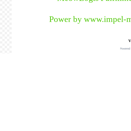
Power by www.impel-ma
V