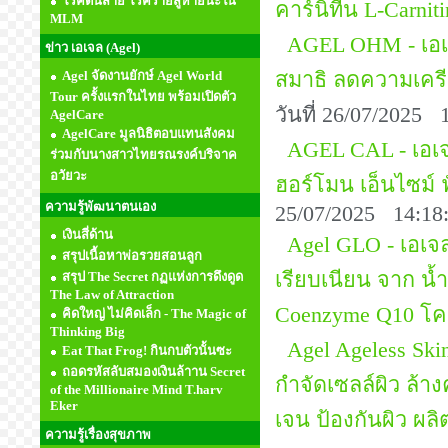
โรคต้นสาย โรคร้ายสู่หายนะใน
คาร์นิทีน L-Carniti
MLM
AGEL OHM - เอเจล
ข่าว เอเจล (Agel)
Agel จัดงานยักษ์ Agel World
สมาธิ ลดความเครีย
Tour ครั้งแรกในไทย พร้อมเปิดตัว
วันที่ 26/07/2025 
AgelCare
AgelCare มูลนิธิตอบแทนสังคม
AGEL CAL - เอเจ
ร่วมกับนางสาวไทยรณรงค์บริจาค
อวัยวะ
ฮอร์โมน เอ็นไซม์ 
ความรู้พัฒนาตนเอง
25/07/2025 14:18
เงินสี่ด้าน
Agel GLO - เอเจ
สรุปเนื้อหาพ่อรวยสอนลูก
เรียบเนียน จาก น้
สรุป The Secret กฏแห่งการดึงดูด
The Law of Attraction
Coenzyme Q10 โคค
คิดใหญ่ ไม่คิดเล็ก - The Magic of
Thinking Big
Agel Ageless Skin
Eat That Frog! กินกบตัวนั้นซะ
ถอดรหัสลับสมองเงินล้าาน Secret
กำจัดเซลล์ผิว ล้
of the Millionaire Mind T.harv
Eker
เจน ป้องกันผิว ผล
ความรู้เรื่องสุขภาพ