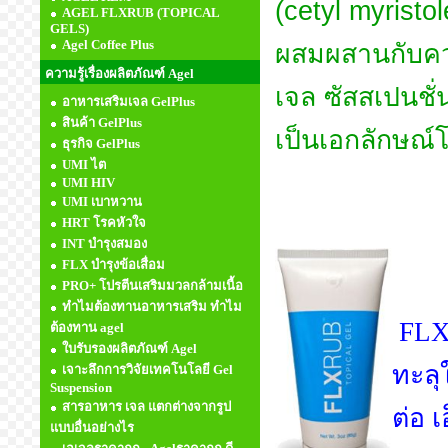
(cetyl myristo
AGEL FLXRUB (TOPICAL
GELS)
Agel Coffee Plus
ผสมผสานกับคว
ความรู้เรื่องผลิตภัณฑ์ Agel
เจล ซัสสเปนชั่
อาหารเสริมเจล GelPlus
สินค้า GelPlus
เป็นเอกลักษณ์
ธุรกิจ GelPlus
UMI ไต
UMI HIV
UMI เบาหวาน
HRT โรคหัวใจ
INT บำรุงสมอง
FLX บำรุงข้อเสื่อม
PRO+ โปรตีนเสริมมวลกล้ามเนื้อ
ทำไมต้องทานอาหารเสริม ทำไม
FLX
ต้องทาน agel
ใบรับรองผลิตภัณฑ์ Agel
ทะลุใ
เจาะลึกการวิจัยเทคโนโลยี Gel
Suspension
สารอาหาร เจล แตกต่างจากรูป
ต่อ 
แบบอื่นอย่างไร