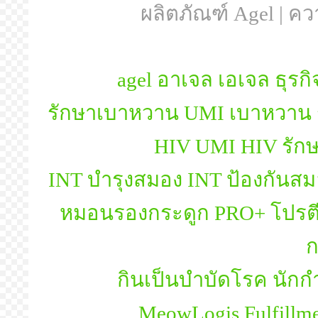
ผลิตภัณฑ์ Agel
|
ควา
agel
อาเจล
เอเจล
ธุรกิ
รักษาเบาหวาน
UMI เบาหวาน
HIV
UMI HIV
รัก
INT บำรุงสมอง
INT ป้องกันสม
หมอนรองกระดูก
PRO+ โปรต
ก
กินเป็นบำบัดโรค
นัก
MeowLogis Fulfillm