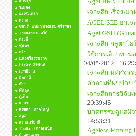
Agel BRN-เอเจล เ
จันทบุรี
ระยอง
เจาะลึก เรื่องเบ
ฉะเชิงเทรา
ตราด
AGEL SEE อาเจล 
ชลบุรี - พัทยา บางแสน ศรีราชา
Agel GSH (Glutat
Thailand ภาคใต้
กระบี่
เจาะลึก กลูตาไธโอ
ชุมพร
ตรัง
วิธีการเลือกทานอ
นครศรีธรรมราช
04/08/2012 16:29
ประจวบคีรีขันธ์
นราธิวาส
เจาะลึก มหัศจรร
ปัตตานี
คำถามที่พบบ่อยเก
พังงา
พัทลุง
เจาะลึกการวิจัยเ
ภูเก็ต
20:39:45
ยะลา
สงขลา - หาดใหญ่
นวัตกรรมดูแลผิว
สตูล
14:53:31
สุราษฎร์ธานี
Thailand ภาคเหนือ
Ageless Firming 
กำแพงเพชร