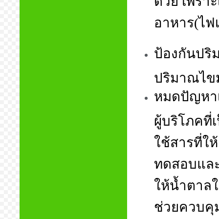
อาหาร(ไฟเ
ป้องกันปริ
ปริมาณไขมั
หมดปัญหาเ
ผู้บริโภคท
ใช้สารที่
ทดสอบและมี
ให้น้ำตาล
ช่วยควบคุ