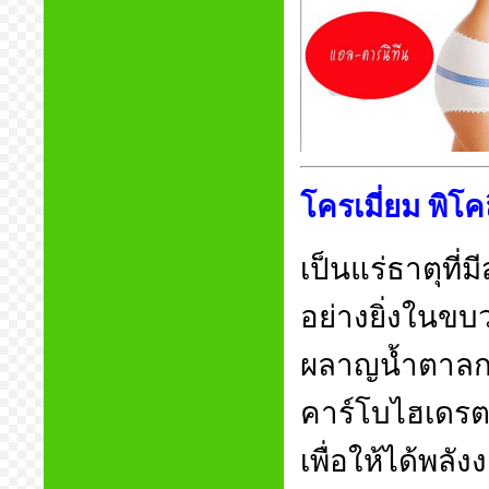
โครเมี่ยม พ
เป็นแร่ธาตุที่
อย่างยิ่งในข
ผลาญน้ำตาลกล
คาร์โบไฮเดรต
เพื่อให้ได้พลั