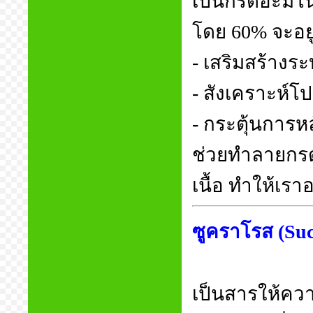
เป็นกรดอะมิโน
โดย 60% จะอยู่
- เสริมสร้างระ
- สังเคราะห์โ
- กระตุ้นการห
ช่วยทำลายกรด
เนื้อ ทำให้เร
ซูคราโรส (Suc
เป็นสารให้ควา