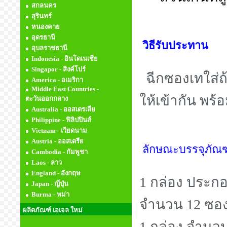
สกลนคร
สุรินทร์
หนองคาย
อุดรธานี
วิธีรับประทาน
อุบลราชธานี
Indonesia - อินโดเนเชีย
Singapor - สิงค์โปร์
ฉีกซองเทใส่ถ
America - อเมริกา
Middle East Countries -
ให้เข้ากัน พร้อ
ตะวันออกกลาง
Australia - ออสเตรเลีย
Philippine - ฟิลิปปินส์
Vietnam - เวียดนาม
Austria - ออสเตรีย
ลักษณะบรรจุภัณฑ
Cambodia - กัมพูชา
Laos - ลาว
England - อังกฤษ
1 กล่อง ประกอ
Japan - ญี่ปุ่น
Burma - พม่า
จำนวน 12 ซอ
ผลิตภัณฑ์ เอเจล ใหม่
1 กล่อง จำนว