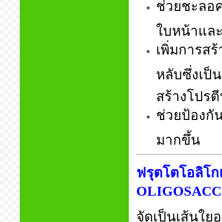
ช่วยชะลอคว
ใบหน้าแล
เพิ่มการ
หลับซึ่งเ
สร้างโปรตี
ช่วยป้องกัน
มากขึ้น
ฟรุตโตโอลิโ
OLIGOSACC
จัดเป็นเส้นใ