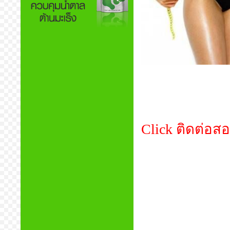
Click ติดต่อสอ