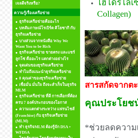
ไฮโดรไลเซ
เจลดีจริงหรือ?
Collagen)
ความรู้เรื่องเครือข่าย
ธุรกิจเครือข่ายคืออะไร
บทสัมภาษณ์โรเบิร์ต คิโยซากิ กับ
ธุรกิจเครือข่าย
บางส่วนจากหนังสือ Why We
Want You to be Rich
ธุรกิจเครือข่าย ขายตรง และแชร์
ลูกโซ่ คืออะไร แตกต่างอย่างไร
จุดเด่นของธุรกิจเครือข่าย
ทำไมถึงแนะนำธุรกิจเครือข่าย
8 คุณค่าของธุรกิจเครือข่าย
สารสกัดจากตะ
เชื่อมั่น มั่นใจ ถึงจะสำเร็จในธุรกิจ
MLM
ธุรกิจเครือข่าย ที่ดี การเลือกที่ต้อง
คุณประโยชน์
ครบ 7 องค์ประกอบของโอกาส
ความแตกต่างระหว่าง แฟรนไชส์
(Franchise) กับ ธุรกิจเครือข่าย
(MLM)
*ช่วยลดความเส
ทำ ธุรกิจMLM ต้องรู้จัก DSA +
WFDSA