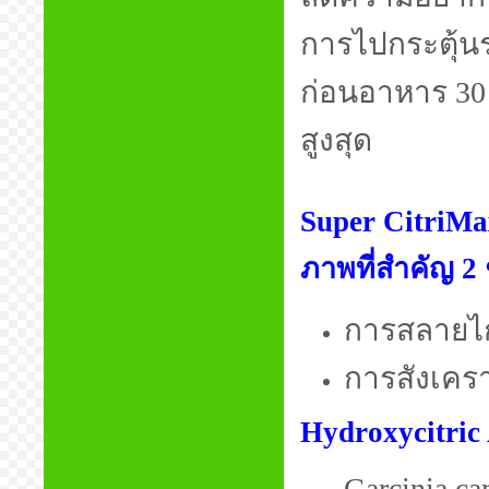
การไปกระตุ้
ก่อนอาหาร 30 -
สูงสุด
Super CitriMax
ภาพที่สำคัญ 2 
การสลายไ
การสังเคร
Hydroxycitric
Garcinia c