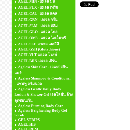
AGEL MIN - เอเจล มิน
AGEL FLX - เอเจล เฟร็ก
AGEL CAL - เอเจล แคล
AGEL GRN - เอเจล กรีน
AGEL SLM - เอเจล สลิม
AGEL GLO - เอเจล โกล
AGEL OM3 - เอเจล โอเอ็มทรี
AGEL SEE อาเจล เอสอีอี
AGEL GSH (Glutathione)
AGEL VLT เอเจล โวลท์
AGEL BRN-เอเจล เบิร์น
Ageless Skin Care - เอเลส สกิน
แคร์
Ageless Shampoo & Conditioner
- แชมพู ครีมนวด
Ageless Gentle Daily Body
Lotion & Shower Gel เจลโลชั่น ล้าง
จุดซ่อนเร้น
Ageless Firming Body Care
Ageless Brightening Body Gel
Scrub
GEL STRIPS
AGEL HIS
AGEL REM