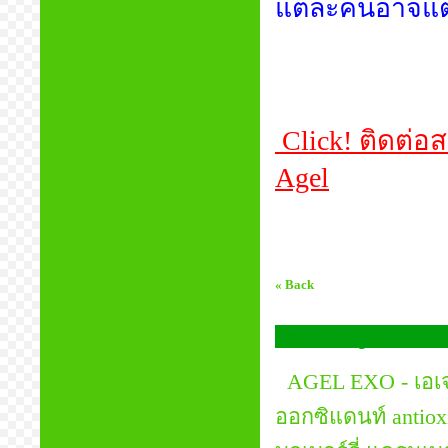
แต่ละคนอาจแต
Click! ติดต่อ
Agel
« Back
ผลิตภัณฑ์ agel
AGEL EXO - เอเจล
ออกซิแดนท์ antio