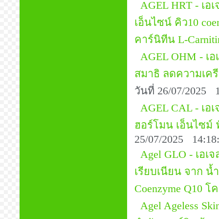
AGEL HRT - เอเจ
เอ็นไซน์ คิว10 c
คาร์นิทีน L-Carniti
AGEL OHM - เอเจล
สมาธิ ลดความเครีย
วันที่ 26/07/2025 
AGEL CAL - เอเจ
ฮอร์โมน เอ็นไซม์ 
25/07/2025 14:18
Agel GLO - เอเจ
เรียบเนียน จาก น้
Coenzyme Q10 โคค
Agel Ageless Skin