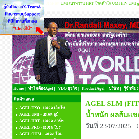
agel
อาเจล
เอเจล
gelplus
เจลพลัส
UMI เบาหวาน
HRT โรคหัวใจ
UMI HIV
UMI g
Meo
Home |
ทำไมต้องAgel |
VDO ธุรกิจ |
Product Agel |
บริษัท |
รู้จักทีม
สินค้าเอเจล
AGEL SLM (FIT)-
AGEL EXO - เอเจล เอ็กโซ่
น้ำหนัก ผลส้มแ
AGEL UMI - เอเจล อูมิ
AGEL HRT - เอเจล ฮาร์ท
วันที่ 23/07/2025 
AGEL PRO - เอเจล โปร
AGEL OHM - เอเจล โอม