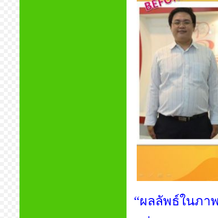
“ผลลัพธ์ในภา