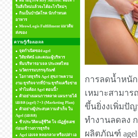
สยามธุรกิจ Key Success: ลองทำ
ในสิ่งใหม่แล้วจะได้อะไรใหม่ๆ
กินเป็นบำบัดโรค นักกำหนด
อาหาร
MeowLogis Fulfillment แมวส้ม
ส่งของ
ความรู้เรื่องเอเจล
จุดกำเนิดของ agel
วิสัยทัศน์ และคณะผู้บริหาร
ทีมบริหารอาเจล ประเทศไทย
นวัตกรรมบรรจุภัณฑ์
โอกาสธุรกิจ Agel สุขภาพความ
การลดน้ำหนักเ
งาม/ธุรกิจจากที่บ้าน/ธุรกิจเครือข่าย
ทำไมต้อง Agel ตอนนี้?
เหมาะสามารถ ช
ตัวอย่างแผนการตลาด แผนรายได้
เอเจล (agel) 7+3 (Marketing Plan)
ขึ้นยิ่งงเพิ่
ตัวอย่างผู้ประสบความสำเร็จ ใน
Agel (เอเจล)
ทำงานลดลง การ
ชีวประวัติคนสู้ชีวิต โจ ณัฏฐ์ธเดช
ก่อนเข้าวงการธุรกิจ
ผลิตภัณฑ์ age
Agel เอเจล หลอกลวง หรือเปล่า เอ