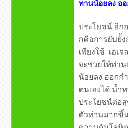
ทานน้อยลง ออ
ประโยชน์ อีกอ
กคือการยับยั
เพียงใช้ เอเจ
จะช่วยให้ท่าน
น้อยลง ออกกำ
ตนเองได้ น้ำห
ประโยชน์ต่อสุ
ตัวท่านมากขึ้
ความดันโลหิต 