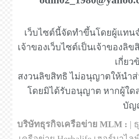
เว็บไซต์นี้จัดทำขึ้นโดยผู้แทน
เจ้าของเว็บไซต์เป็นเจ้าของลิขสิท
เกี่ยวข
สงวนลิขสิทธิ ไม่อนุญาตให้นำส
โดยมิได้รับอนุญาต หากผู้ใ
บัญญ
บริษัทธุรกิจเครือข่าย MLM :
|
ธ
เครือข่าย Herbalife เฮอร์บาไลฟ