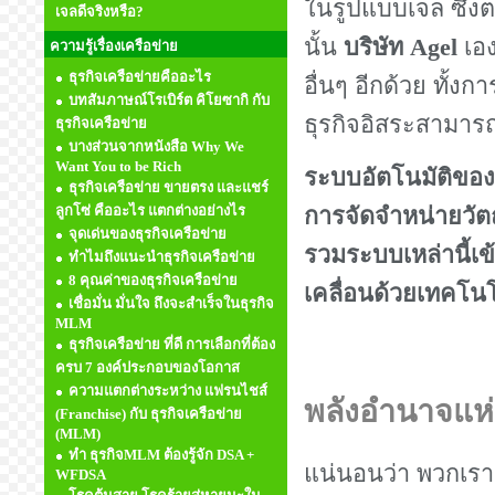
ในรูปแบบเจล ซึ่งต
เจลดีจริงหรือ?
นั้น
บริษัท Agel
เอง
ความรู้เรื่องเครือข่าย
ธุรกิจเครือข่ายคืออะไร
อื่นๆ อีกด้วย ทั้
บทสัมภาษณ์โรเบิร์ต คิโยซากิ กับ
ธุรกิจอิสระสามารถ
ธุรกิจเครือข่าย
บางส่วนจากหนังสือ Why We
Want You to be Rich
ระบบอัตโนมัติของก
ธุรกิจเครือข่าย ขายตรง และแชร์
ลูกโซ่ คืออะไร แตกต่างอย่างไร
การจัดจำหน่ายวัตถุ
จุดเด่นของธุรกิจเครือข่าย
รวมระบบเหล่านี้เข
ทำไมถึงแนะนำธุรกิจเครือข่าย
8 คุณค่าของธุรกิจเครือข่าย
เคลื่อนด้วยเทคโนโ
เชื่อมั่น มั่นใจ ถึงจะสำเร็จในธุรกิจ
MLM
ธุรกิจเครือข่าย ที่ดี การเลือกที่ต้อง
ครบ 7 องค์ประกอบของโอกาส
ความแตกต่างระหว่าง แฟรนไชส์
พลังอำนาจแห่
(Franchise) กับ ธุรกิจเครือข่าย
(MLM)
ทำ ธุรกิจMLM ต้องรู้จัก DSA +
แน่นอนว่า พวกเราส
WFDSA