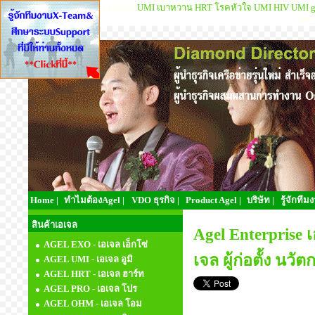
agel
อาเจล
เอเจล
gelplus
เจลพลัส
UMI เบาหวาน
HRT โรคหัวใจ
UMI HIV
UMI g
Meo
Home |
ทำไมต้องAgel |
VDO ธุรกิจ |
Product Agel |
บริษัท |
รู้จักทีม
สินค้าเอเจล
Agel Enterprise เ
AGEL EXO - เอเจล เอ็กโซ่
เจล ผู้ก่อตั้ง นว
AGEL UMI - เอเจล อูมิ
AGEL HRT - เอเจล ฮาร์ท
AGEL PRO - เอเจล โปร
AGEL OHM - เอเจล โอม