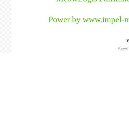
Power by www.impel-ma
V