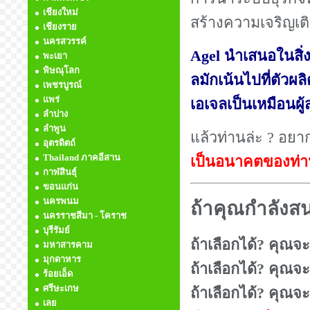
เชียงใหม่
สร้างความเจริญเต
เชียงราย
นครสวรรค์
Agel นำเสนอในสิ่ง
พะเยา
พิษณุโลก
ลมักเน้นไปที่ตัวผ
เพชรบูรณ์
แพร่
เอเจลเป็นเหมือนผู
ลำปาง
ลำพูน
แล้วท่านล่ะ ? อย
อุตรดิตถ์
Thailand ภาคอีสาน
เป็นอนาคตของท่านห
กาฬสินธุ์
ขอนแก่น
นครพนม
ถ้าคุณกำลังสน
นครราชสีมา - โคราช
บุรีรัมย์
ถ้าเลือกได้?
คุณจะ
มหาสารคาม
มุกดาหาร
ถ้าเลือกได้?
คุณจะท
ร้อยเอ็ด
ศรีษะเกษ
ถ้าเลือกได้?
คุณจะท
เลย