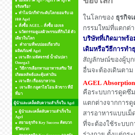
ของโลก
เอเจลราคาถูก - Agelราคาถูก ดี
จริงหรือ?
ทำไมนักกีฬาระดับโลกยอมรับ เอ
ในโลกของ
ธุรกิจ
เจล Agel
สั่งซื้อ AGEL – สั่งซื้อ เอเจล
กรรมใหม่ที่แตกต่
นวัตกรรมดูแลผิวพรรณที่กินได้ ตัว
บริษัทที่เกิดมาพร
เดียวในโลก
คำถามที่พบบ่อยเกี่ยวกับ
เดิมหรือวีธีการท
ผลิตภัณฑ์ Agel
เจาะลึก มหัศจรรย์ น้ำมันปลา
สัญลักษณ์ของผู้บุ
Omega3
วิธีการเลือกทานอาหารเสริม ให้
อื่นจะต้องเดินตาม
เกิดผลลัพธ์และคุ้มค่าเงิน
เจาะลึก เรื่องเบาหวาน
AGEL Absorption
เจาะลึก กลูตาไธโอน ผิวขาว ที่มี
คือระบบการดูดซึ
ที่มา
แตกต่างจากการดูด
ผู้นำและเคล็ดลับความสำเร็จใน Agel
ผู้นำและเคล็ดลับความสำเร็จใน
สารอาหารแบบเม็ด
Agel
ที่จะต้องใช้ระบบ
สยามธุรกิจ Key Success คิดบวก
ชีวิตบวก
ร่างกาย ตั้งแต่กร