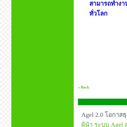
สามารถทำงานทั้
ทั่วโลก
« Back
Main
Agel 2.0 โอกาสธุ
ผู้นำ ระบบ Agel ส