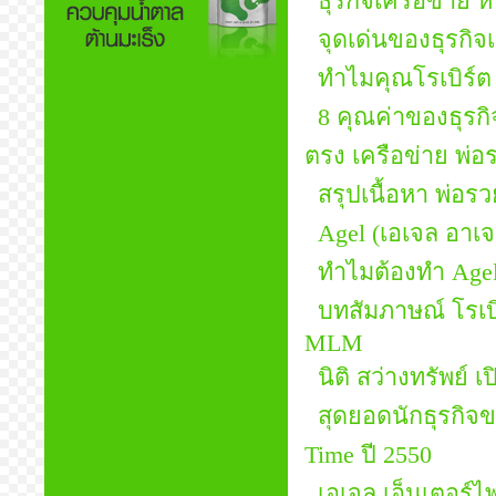
ธุรกิจเครือข่าย 
จุดเด่นของธุรกิจ
ทำไมคุณโรเบิร์ต
8 คุณค่าของธุรกิ
ตรง เครือข่าย พ่อร
สรุปเนื้อหา พ่อร
Agel (เอเจล อาเ
ทำไมต้องทำ Agel
บทสัมภาษณ์ โรเบิ
MLM
นิติ สว่างทรัพย์ 
สุดยอดนักธุรกิจ
Time ปี 2550
เอเจล เอ็นเตอร์ไพ