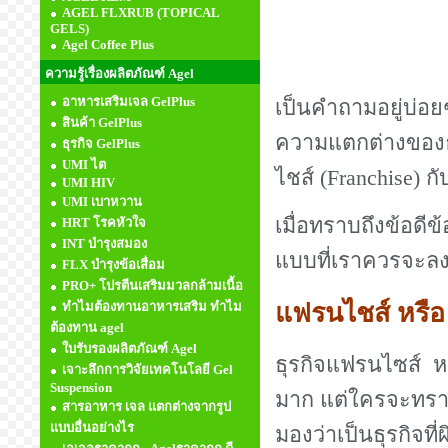
AGEL FLXRUB (TOPICAL
GELS)
Agel Coffee Plus
ความรู้เรื่องผลิตภัณฑ์ Agel
อาหารเสริมเจล GelPlus
เป็นคำถามอยู่บ่อย
สินค้า GelPlus
ความแตกต่างของธุ
ธุรกิจ GelPlus
UMI ไต
ไชส์ (Franchise) ก
UMI HIV
UMI เบาหวาน
เมื่อทราบถึงข้อดีข
HRT โรคหัวใจ
INT บำรุงสมอง
แบบที่เราควรจะล
FLX บำรุงข้อเสื่อม
PRO+ โปรตีนเสริมมวลกล้ามเนื้อ
แฟรนไชส์ หรือ
ทำไมต้องทานอาหารเสริม ทำไม
ต้องทาน agel
ใบรับรองผลิตภัณฑ์ Agel
ธุรกิจแฟรนไซส์ หมา
เจาะลึกการวิจัยเทคโนโลยี Gel
Suspension
มาก แต่ใครจะทราบว
สารอาหาร เจล แตกต่างจากรูป
แบบอื่นอย่างไร
มองว่าเป็นธุรกิจท