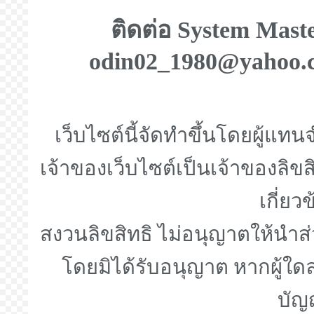
ติดต่อ System Maste
odin02_1980@yahoo.co
เว็บไซต์นี้จัดทำขึ้นโดยผู้แทน
เจ้าของเว็บไซต์เป็นเจ้าของลิขสิท
เกี่ยวข
สงวนลิขสิทธิ ไม่อนุญาตให้นำส
โดยมิได้รับอนุญาต หากผู้ใ
บัญญ