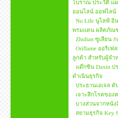
โบราณ ประวัติ แผ
ออนไลน์ ออฟไลน์
Nu Life นูไลฟ์ อิ
พรมแดน ผลิตภัณฑ
Zhulian ซูเลียน 
Oriflame ออริเฟล
ลูกค้า สำหรับผู้จำ
แด๊กซิน Daxin ป
ดำเนินธุรกิจ
ประธานเอเจล ดั
เจาะลึกโรคของ
บางส่วนจากหนังส
สยามธุรกิจ Key 