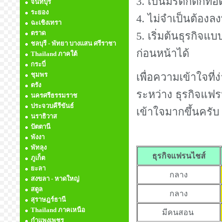
3. เป็นมรดกตกทอด
จันทบุรี
ระยอง
4. ไม่จำเป็นต้องล
ฉะเชิงเทรา
ตราด
5. เริ่มต้นธุรกิจแ
ชลบุรี - พัทยา บางแสน ศรีราชา
ก่อนหน้าได้
Thailand ภาคใต้
กระบี่
ชุมพร
เพื่อความเข้าใจที
ตรัง
ระหว่าง ธุรกิจแฟร
นครศรีธรรมราช
ประจวบคีรีขันธ์
เข้าใจมากขึ้นครับ
นราธิวาส
ปัตตานี
พังงา
พัทลุง
ธุรกิจแฟรนไชส์
ภูเก็ต
ยะลา
กลาง
สงขลา - หาดใหญ่
สตูล
กลาง
สุราษฎร์ธานี
Thailand ภาคเหนือ
มีคนสอน
กำแพงเพชร