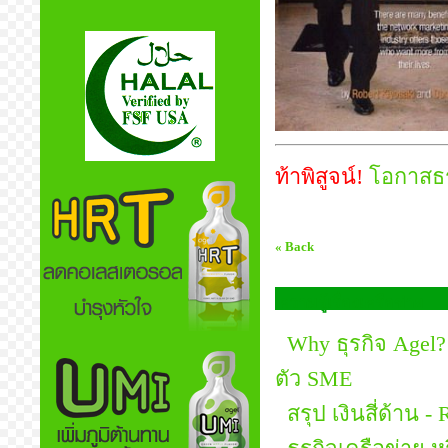
ท้าพิสูจน์!
โอกาสธรุ
« Back
ความรู้เรื่องเครือข่าย
Why ธุรกิจ Agel? 
ตัว SME
สรุป เงินสี่ด้าน 