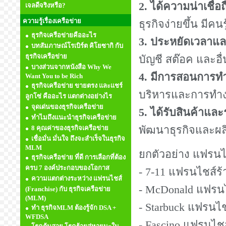
2. ได้ความน่าเชื่
เจลดีจริงหรือ?
ความรู้เรื่องเครือข่าย
ธุรกิจง่ายขึ้น มีคน
ธุรกิจเครือข่ายคืออะไร
3. ประหยัดเวลาแล
บทสัมภาษณ์โรเบิร์ต คิโยซากิ กับ
ธุรกิจเครือข่าย
บัญชี สต๊อค และอื
บางส่วนจากหนังสือ Why We
4. มีการสอนการทำ
Want You to be Rich
ธุรกิจเครือข่าย ขายตรง และแชร์
บริหารและการทำ
ลูกโซ่ คืออะไร แตกต่างอย่างไร
จุดเด่นของธุรกิจเครือข่าย
5. ได้รับสินค้าแล
ทำไมถึงแนะนำธุรกิจเครือข่าย
พัฒนาธุรกิจและผล
8 คุณค่าของธุรกิจเครือข่าย
เชื่อมั่น มั่นใจ ถึงจะสำเร็จในธุรกิจ
MLM
ยกตัวอย่าง แฟรนไชส์
ธุรกิจเครือข่าย ที่ดี การเลือกที่ต้อง
ครบ 7 องค์ประกอบของโอกาส
- 7-11 แฟรนไชส์ร้
ความแตกต่างระหว่าง แฟรนไชส์
- McDonald แฟรนไ
(Franchise) กับ ธุรกิจเครือข่าย
(MLM)
- Starbuck แฟรนไ
ทำ ธุรกิจMLM ต้องรู้จัก DSA +
WFDSA
- Fascino แฟรนไช