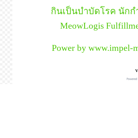
กินเป็นบำบัดโรค
นัก
MeowLogis Fulfillm
Power by www.impel-ma
V