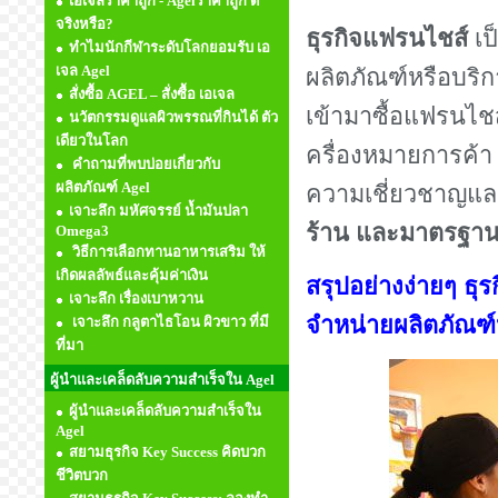
เอเจลราคาถูก - Agelราคาถูก ดี
จริงหรือ?
ธุรกิจแฟรนไชส์
เป
ทำไมนักกีฬาระดับโลกยอมรับ เอ
เจล Agel
ผลิตภัณฑ์หรือบริก
สั่งซื้อ AGEL – สั่งซื้อ เอเจล
เข้ามาซื้อแฟรนไชส
นวัตกรรมดูแลผิวพรรณที่กินได้ ตัว
เดียวในโลก
ครื่องหมายการค้า 
คำถามที่พบบ่อยเกี่ยวกับ
ผลิตภัณฑ์ Agel
ความเชี่ยวชาญแล
เจาะลึก มหัศจรรย์ น้ำมันปลา
ร้าน และมาตรฐาน
Omega3
วิธีการเลือกทานอาหารเสริม ให้
เกิดผลลัพธ์และคุ้มค่าเงิน
สรุปอย่างง่ายๆ ธุ
เจาะลึก เรื่องเบาหวาน
จำหน่ายผลิตภัณฑ์
เจาะลึก กลูตาไธโอน ผิวขาว ที่มี
ที่มา
ผู้นำและเคล็ดลับความสำเร็จใน Agel
ผู้นำและเคล็ดลับความสำเร็จใน
Agel
สยามธุรกิจ Key Success คิดบวก
ชีวิตบวก