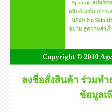
Sportron สปอร์ตท
ผลิตภัณฑ์อาหารเส
บริษัท Nu Skin ปร
ขยาย สู่ความสำเร็
Copyright © 2010 Agel
ลงชื่อสั่งสินค้า ร่วมท
ข้อมูลเพ