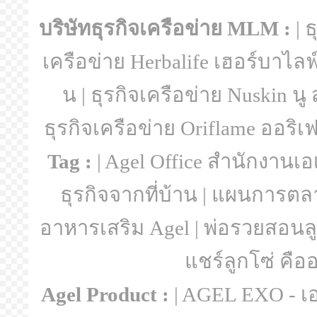
บริษัทธุรกิจเครือข่าย MLM :
|
ธ
เครือข่าย Herbalife เฮอร์บาไลฟ
น
|
ธุรกิจเครือข่าย Nuskin นู 
ธุรกิจเครือข่าย Oriflame ออริ
Tag :
|
Agel Office สำนักงานเอ
ธุรกิจจากที่บ้าน
|
แผนการตลาด
อาหารเสริม Agel
|
พ่อรวยสอนล
แชร์ลูกโซ่ คือ
Agel Product :
|
AGEL EXO - เอ