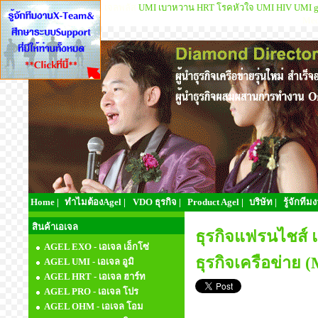
agel
อาเจล
เอเจล
gelplus
เจลพลัส
UMI เบาหวาน
HRT โรคหัวใจ
UMI HIV
UMI g
Meo
Home |
ทำไมต้องAgel |
VDO ธุรกิจ |
Product Agel |
บริษัท |
รู้จักทีม
สินค้าเอเจล
ธุรกิจแฟรนไชส์ แ
AGEL EXO - เอเจล เอ็กโซ่
ธุรกิจเครือข่าย 
AGEL UMI - เอเจล อูมิ
AGEL HRT - เอเจล ฮาร์ท
AGEL PRO - เอเจล โปร
AGEL OHM - เอเจล โอม