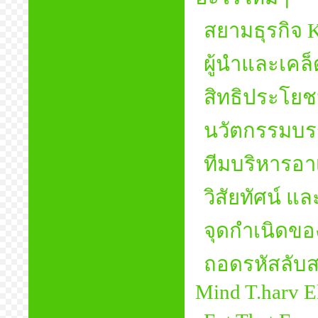
สยามธุรกิจ K
ผู้นำและเคล
สิทธิประโยช
นวัตกรรมบรร
ทีมบริหารอ
วิสัยทัศน์ แ
จุดกำเนิดขอ
ถอดรหัสลับสม
Mind T.harv E