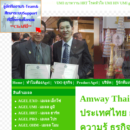
agel
อาเจล
เอเจล
gelplus
เจลพลัส
UMI เบาหวาน
HRT โรคหัวใจ
UMI HIV
UMI g
Meo
Home |
ทำไมต้องAgel |
VDO ธุรกิจ |
Product Agel |
บริษัท |
รู้จักทีม
สินค้าเอเจล
Amway Thai
AGEL EXO - เอเจล เอ็กโซ่
AGEL UMI - เอเจล อูมิ
ประเทศไทย ก่
AGEL HRT - เอเจล ฮาร์ท
AGEL PRO - เอเจล โปร
ความรู้ ธุรกิ
AGEL OHM - เอเจล โอม