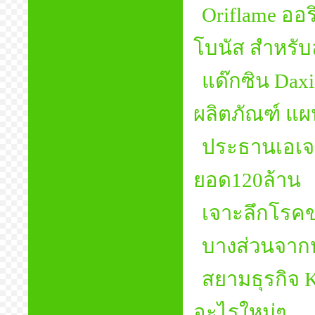
Oriflame ออร
โบนัส สำหรับล
แด๊กซิน Dax
ผลิตภัณฑ์ แผ
ประธานเอเจล
ยอด120ล้าน
เจาะลึกโรค
บางส่วนจากห
สยามธุรกิจ K
อะไรใหม่ๆ