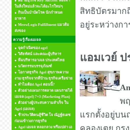
สยามธุรกิจ Key Success: ลองทำ
ในสิ่งใหม่แล้วจะได้อะไรใหม่ๆ
สิทธิบัตรมากถ
กินเป็นบำบัดโรค นักกำหนด
อาหาร
อยู่ระหว่างก
MeowLogis Fulfillment แมวส้ม
ส่งของ
ความรู้เรื่องเอเจล
จุดกำเนิดของ agel
แอมเวย์ ป
วิสัยทัศน์ และคณะผู้บริหาร
ทีมบริหารอาเจล ประเทศไทย
นวัตกรรมบรรจุภัณฑ์
โอกาสธุรกิจ Agel สุขภาพความ
งาม/ธุรกิจจากที่บ้าน/ธุรกิจเครือข่าย
ทำไมต้อง Agel ตอนนี้?
Am
ตัวอย่างแผนการตลาด แผนรายได้
เอเจล (agel) 7+3 (Marketing Plan)
พฤ
ตัวอย่างผู้ประสบความสำเร็จ ใน
Agel (เอเจล)
แรกตั้งอยู่บ
ชีวประวัติคนสู้ชีวิต โจ ณัฏฐ์ธเดช
ก่อนเข้าวงการธุรกิจ
คลองเตย กรุง
Agel เอเจล หลอกลวง หรือเปล่า เอ