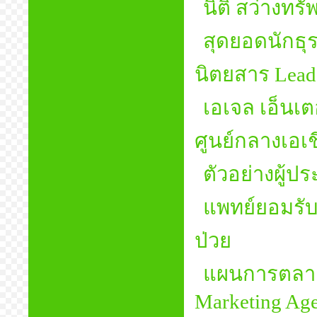
นิติ สว่างทร
สุดยอดนักธุ
นิตยสาร Leade
เอเจล เอ็นเต
ศูนย์กลางเอเช
ตัวอย่างผู้ป
แพทย์ยอมรับผ
ป่วย
แผนการตลาด 
Marketing Age