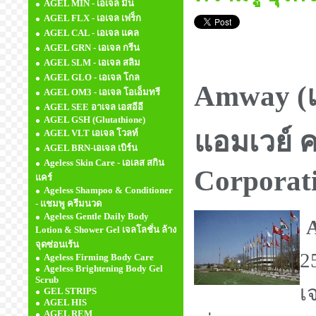
AGEL MIN - เอเจล มิน
AGEL FLX - เอเจล เฟร็ก
AGEL CAL - เอเจล แคล
AGEL GRN - เอเจล กรีน
AGEL SLM - เอเจล สลิม
AGEL GLO - เอเจล โกล
Amway (แ
AGEL OM3 - เอเจล โอเอ็มทรี
AGEL SEE อาเจล เอสอีอี
AGEL GSH (Glutathione)
แอมเวย์ 
AGEL VLT เอเจล โวลท์
AGEL BRN-เอเจล เบิร์น
Ageless Skin Care - เอเลส สกิน
Corporat
แคร์
Ageless Shampoo & Conditioner
- แชมพู ครีมนวด
Ageless Gentle Daily Body
Lotion & Shower Gel เจลโลชั่น ล้าง
จุดซ่อนเร้น
2
Ageless Firming Body Care
Ageless Brightening Body Gel
Scrub
เ
GEL STRIPS
AGEL HIS
AGEL REM