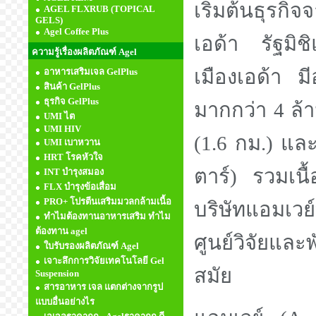
เริ่มต้นธุรกิ
AGEL FLXRUB (TOPICAL
GELS)
Agel Coffee Plus
เอด้า รัฐมิช
ความรู้เรื่องผลิตภัณฑ์ Agel
เมืองเอด้า ม
อาหารเสริมเจล GelPlus
สินค้า GelPlus
ธุรกิจ GelPlus
มากกว่า 4 ล้
UMI ไต
UMI HIV
(1.6 กม.) และ
UMI เบาหวาน
HRT โรคหัวใจ
ตาร์) รวมเนื้
INT บำรุงสมอง
FLX บำรุงข้อเสื่อม
PRO+ โปรตีนเสริมมวลกล้ามเนื้อ
บริษัทแอมเว
ทำไมต้องทานอาหารเสริม ทำไม
ต้องทาน agel
ศูนย์วิจัยและ
ใบรับรองผลิตภัณฑ์ Agel
เจาะลึกการวิจัยเทคโนโลยี Gel
สมัย
Suspension
สารอาหาร เจล แตกต่างจากรูป
แบบอื่นอย่างไร