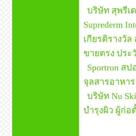
บริษัท สุพรี
Suprederm Inte
เกียรติรางวัล
ขายตรง ประวั
Sportron สปอ
จุลสารอาหาร
บริษัท Nu Sk
บำรุงผิว ผู้ก่