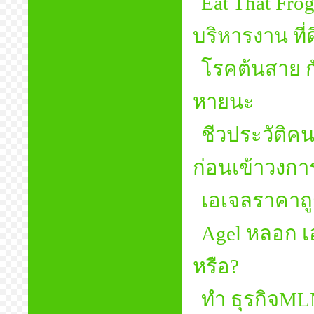
Eat That Fro
บริหารงาน ที่ด
โรคต้นสาย กั
หายนะ
ชีวประวัติคน
ก่อนเข้าวงการ
เอเจลราคาถูก
Agel หลอก เ
หรือ?
ทำ ธุรกิจMLM