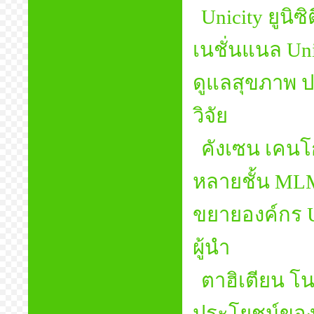
Unicity ยูนิซิตี
เนชั่นแนล Uni
ดูแลสุขภาพ ประ
วิจัย
คังเซน เคน
หลายชั้น ML
ขยายองค์กร U
ผู้นำ
ตาฮิเตียน โน
ประโยชน์ของผ