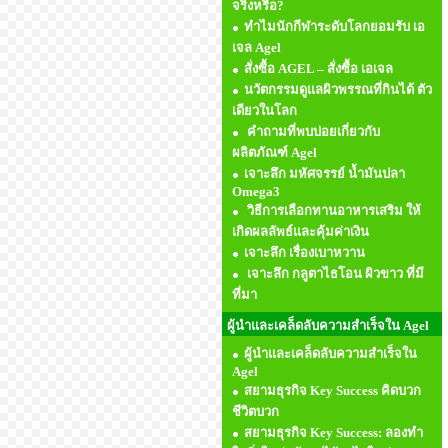
จริงหรือ?
ทำไมนักกีฬาระดับโลกยอมรับ เอ
เจล Agel
สั่งซื้อ AGEL – สั่งซื้อ เอเจล
นวัตกรรมดูแลผิวพรรณที่กินได้ ตัว
เดียวในโลก
คำถามที่พบบ่อยเกี่ยวกับ
ผลิตภัณฑ์ Agel
เจาะลึก มหัศจรรย์ น้ำมันปลา
Omega3
วิธีการเลือกทานอาหารเสริม ให้
เกิดผลลัพธ์และคุ้มค่าเงิน
เจาะลึก เรื่องเบาหวาน
เจาะลึก กลูตาไธโอน ผิวขาว ที่มี
ที่มา
ผู้นำและเคล็ดลับความสำเร็จใน Agel
ผู้นำและเคล็ดลับความสำเร็จใน
Agel
สยามธุรกิจ Key Success คิดบวก
ชีวิตบวก
สยามธุรกิจ Key Success: ลองทำ