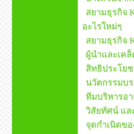
สยามธุรกิจ K
อะไรใหม่ๆ
สยามธุรกิจ K
ผู้นำและเคล
สิทธิประโยช
นวัตกรรมบรร
ทีมบริหารอ
วิสัยทัศน์ แ
จุดกำเนิดขอ