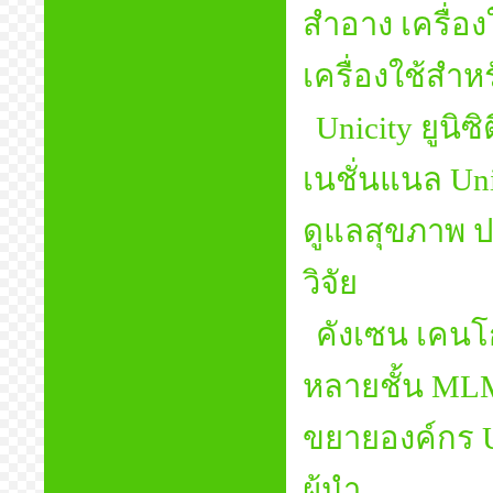
สำอาง เครื่อ
เครื่องใช้สำห
Unicity ยูนิซิตี
เนชั่นแนล Uni
ดูแลสุขภาพ ประ
วิจัย
คังเซน เคน
หลายชั้น ML
ขยายองค์กร U
ผู้นำ