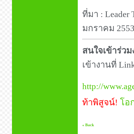
ที่มา : Leader
มกราคม 255
สนใจเข้าร่วม
เข้างานที่ Lin
http://www.age
ท้าพิสูจน์!
โอก
« Back