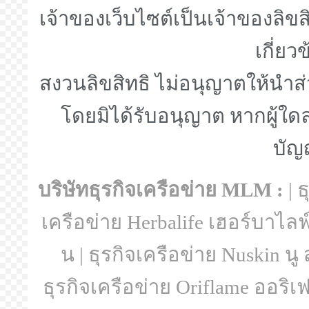
เจ้าของเว็บไซต์เป็นเจ้าของลิขสิท
เกี่ยวข
สงวนลิขสิทธิ ไม่อนุญาตให้นำส
โดยมิได้รับอนุญาต หากผู้ใ
บัญญ
บริษัทธุรกิจเครือข่าย MLM :
|
ธ
เครือข่าย Herbalife เฮอร์บาไลฟ
น
|
ธุรกิจเครือข่าย Nuskin นู 
ธุรกิจเครือข่าย Oriflame ออริ