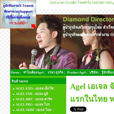
agel
อาเจล
เอเจล
gelplus
เจลพลัส
UMI เบาหวาน
HRT โรคหัวใจ
UMI HIV
UMI g
Meo
Home |
ทำไมต้องAgel |
VDO ธุรกิจ |
Product Agel |
บริษัท |
รู้จักทีม
สินค้าเอเจล
Agel เอเจล จ
AGEL EXO - เอเจล เอ็กโซ่
AGEL UMI - เอเจล อูมิ
แรกในไทย พร
AGEL HRT - เอเจล ฮาร์ท
AGEL PRO - เอเจล โปร
AGEL OHM - เอเจล โอม