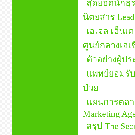
สุดยอดนักธุ
นิตยสาร Leade
เอเจล เอ็นเต
ศูนย์กลางเอเช
ตัวอย่างผู้ป
แพทย์ยอมรับผ
ป่วย
แผนการตลาด 
Marketing Age
สรุป The Sec