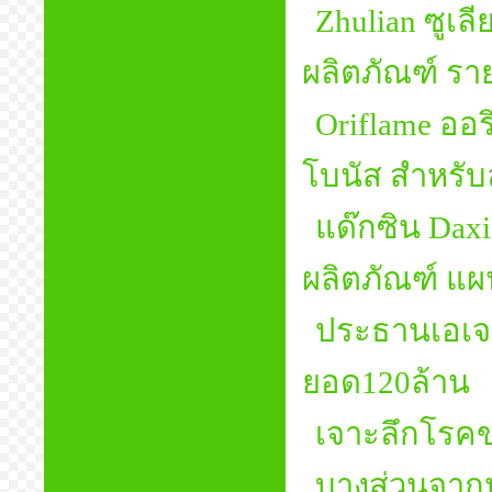
Zhulian ซูเล
ผลิตภัณฑ์ รา
Oriflame ออร
โบนัส สำหรับล
แด๊กซิน Dax
ผลิตภัณฑ์ แผ
ประธานเอเจล
ยอด120ล้าน
เจาะลึกโรค
บางส่วนจากห