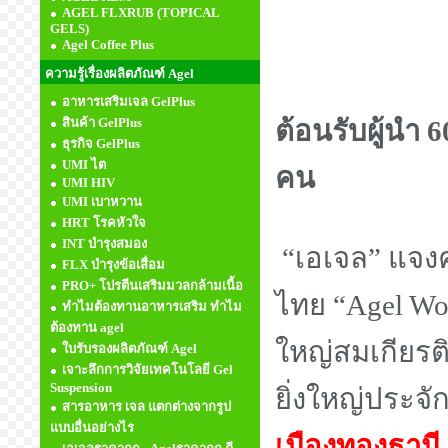
AGEL FLXRUB (TOPICAL
GELS)
Agel Coffee Plus
ความรู้เรื่องผลิตภัณฑ์ Agel
อาหารเสริมเจล GelPlus
สินค้า GelPlus
ต้อนรับผู้นำ 
ธุรกิจ GelPlus
UMI ไต
คน
UMI HIV
UMI เบาหวาน
HRT โรคหัวใจ
INT บำรุงสมอง
“เอเจล” แจง
FLX บำรุงข้อเสื่อม
PRO+ โปรตีนเสริมมวลกล้ามเนื้อ
ไทย “Agel Wor
ทำไมต้องทานอาหารเสริม ทำไม
ต้องทาน agel
ใหญ่สมเกียรต
ใบรับรองผลิตภัณฑ์ Agel
เจาะลึกการวิจัยเทคโนโลยี Gel
Suspension
ยิ่งใหญ่ประจั
สารอาหาร เจล แตกต่างจากรูป
แบบอื่นอย่างไร
เมืองทองธานี