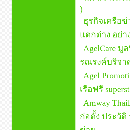
)
ธุรกิจเครือข
แตกต่าง อย่า
AgelCare มู
รณรงค์บริจา
Agel Promoti
เรือฟรี supers
Amway Thai
ก่อตั้ง ประวัต